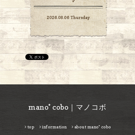
2026.08.06 Thursday
mano* cobo｜マノコボ
top
information
about mano* cobo