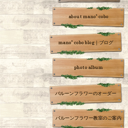
about mano* cobo
mano* cobo blog｜ブログ
photo album
バルーンフラワーのオーダー
バルーンフラワー教室のご案内