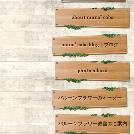
about mano* cobo
mano* cobo blog｜ブログ
photo album
バルーンフラワーのオーダー
バルーンフラワー教室のご案内