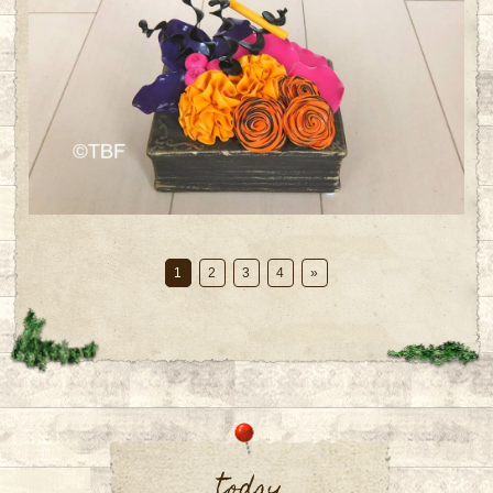
1
2
3
4
»
today