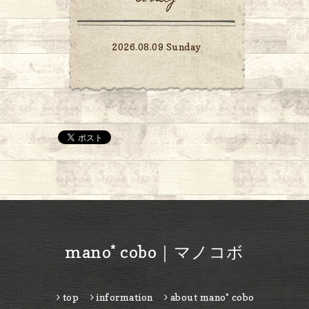
2026.08.09 Sunday
mano* cobo｜マノコボ
top
information
about mano* cobo